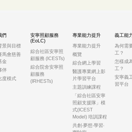
我們
安寧照顧服務
專業能力提升
義工能
(EoLC)
背景與目標
專業能力提升
為何需
綜合社區安寧照
工？
賽馬會慈善
概覽
顧服務 (ICESTs)
基金
怎樣成
綜合網上學習
綜合院舍安寧照
工？
夥伴
醫護專業網上影
顧服務
安寧義
比度模式
片學習平台
(IRHESTs)
習平台
主題訓練課程
「綜合社區安寧
照顧支援隊」模
式(ICEST
Model) 培訓課程
共創‧夢想‧學習‧