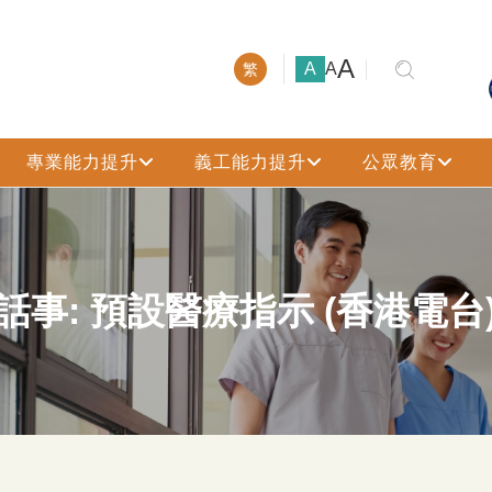
大號字體
A
小號字體
中號字體
A
A
繁
專業能力提升
義工能力提升
公眾教育
話事: 預設醫療指示 (香港電台