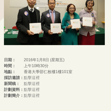
日期：
2016年1月8日 (星期五)
時間：
上午10時30分
地點：
香港大學邵仁枚樓1樓101室
採訪邀請：
點擊這裡
新聞稿
：
點擊這裡
計劃資料
：
點擊這裡
計劃簡介
：
點擊這裡