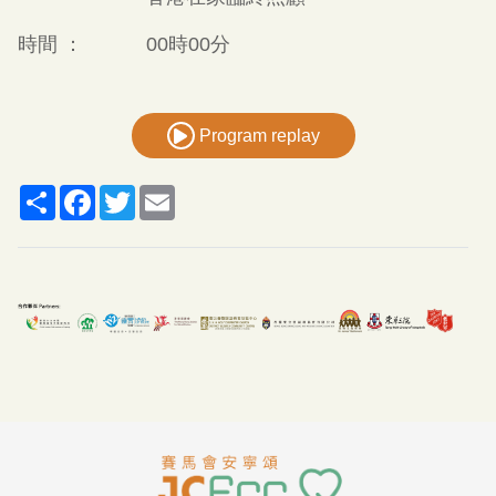
時間 ：
00時00分
Program replay
Share
Facebook
Twitter
Email