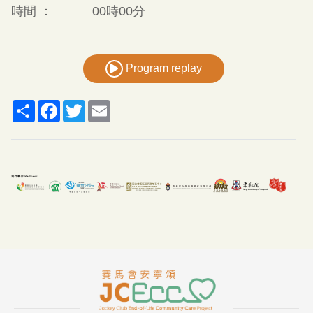
時間 ：
00時00分
Program replay
Share
Facebook
Twitter
Email