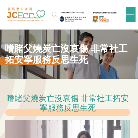
跳到主要内容
嗜賭父燒炭亡沒哀傷 非常社工
拓安寧服務反思生死
嗜賭父燒炭亡沒哀傷 非常社工拓安
寧服務反思生死