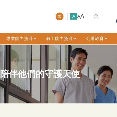
大號字體
A
小號字體
中號字體
A
A
繁
專業能力提升
義工能力提升
公眾教育
 陪伴他們的守護天使