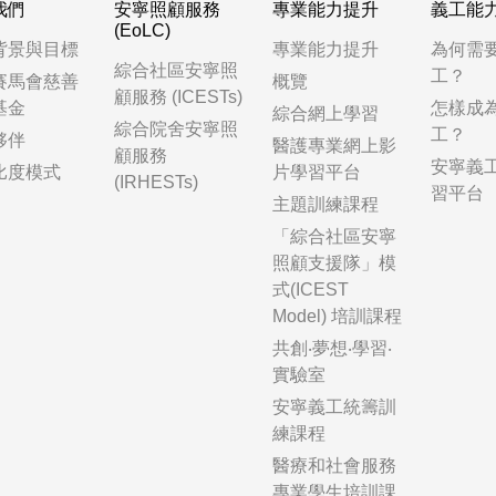
我們
安寧照顧服務
專業能力提升
義工能
(EoLC)
背景與目標
專業能力提升
為何需
綜合社區安寧照
工？
賽馬會慈善
概覽
顧服務 (ICESTs)
基金
怎樣成
綜合網上學習
綜合院舍安寧照
工？
夥伴
醫護專業網上影
顧服務
安寧義
比度模式
片學習平台
(IRHESTs)
習平台
主題訓練課程
「綜合社區安寧
照顧支援隊」模
式(ICEST
Model) 培訓課程
共創‧夢想‧學習‧
實驗室
安寧義工統籌訓
練課程
醫療和社會服務
專業學生培訓課