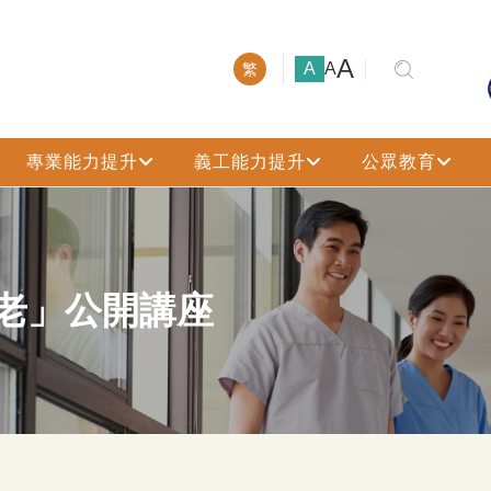
大號字體
A
小號字體
中號字體
A
A
繁
專業能力提升
義工能力提升
公眾教育
老」公開講座