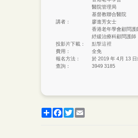
醫院管理局
基督教聯合醫院
講者：
廖進芳女士
香港老年學會顧問護
紓緩治療科顧問護師
投影片下載：
點撃這裡
費用：
全免
報名方法：
於 2019 年 4月 13
查詢：
3949 3185
分
脸
推
郵
享
书
特
箱