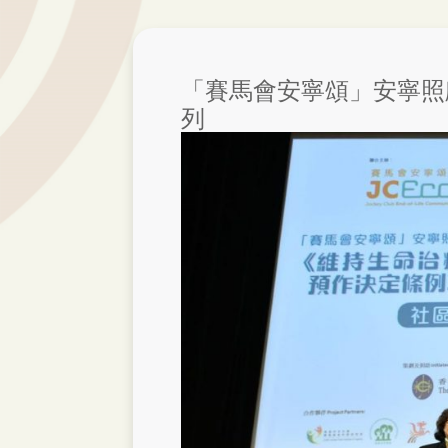
「賽馬會安寧頌」安寧照
列