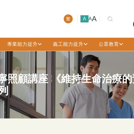
大號字體
A
小號字體
中號字體
A
A
繁
專業能力提升
義工能力提升
公眾教育
寧照顧講座 《維持生命治療
列