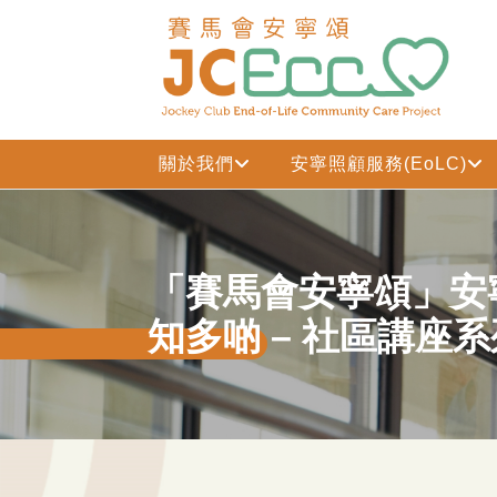
跳到主要内容
關於我們
安寧照顧服務(EoLC)
「賽馬會安寧頌」安
知多啲 – 社區講座系