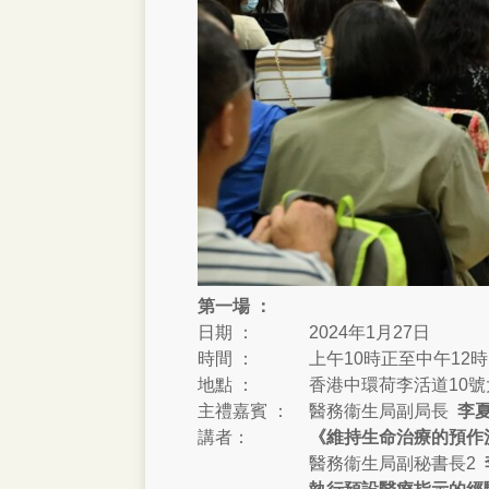
第一場
：
日期 ：
2024年1月27日
時間 ：
上午10時正至中午12時
地點 ：
香港中環荷李活道10
主禮嘉賓 ：
醫務衞生局副局長
李
講者：
《維持生命治療的預作
醫務衞生局副秘書長2