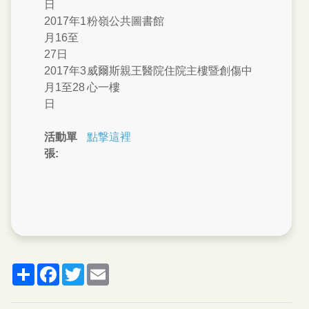
日
2017年1
粉嶺公共圖書館
月16至
27日
2017年3
威爾斯親王醫院住院主樓暨創傷中
月1至28
心一樓
日
活動單
點撃這裡
張:
分
脸
推
郵
享
书
特
箱