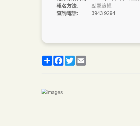
報名方法:
點擊這裡
查詢電話:
3943 9294
分
脸
推
郵
享
书
特
箱