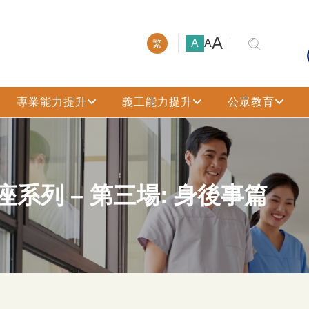
大號字體
A
小號字體
中號字體
A
A
繁
專業能力提升
義工能力提升
公眾教育
系列 – 第三場: 身後事篇