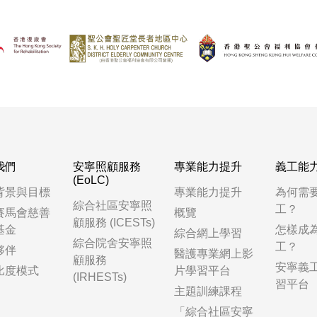
我們
安寧照顧服務
專業能力提升
義工能
(EoLC)
背景與目標
專業能力提升
為何需
綜合社區安寧照
工？
賽馬會慈善
概覽
顧服務 (ICESTs)
基金
怎樣成
綜合網上學習
綜合院舍安寧照
工？
夥伴
醫護專業網上影
顧服務
安寧義
比度模式
片學習平台
(IRHESTs)
習平台
主題訓練課程
「綜合社區安寧