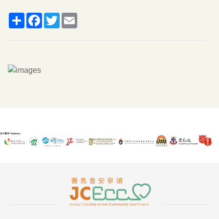
分
脸
推
郵
享
书
特
箱