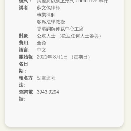
模式：
講座將以網上形式 Zoom Live 舉行
講者:
蘇文傑律師
執業律師
客席法學教授
香港調解仲裁中心主席
對象:
公眾人士 （歡迎任何人士參與）
費用:
全免
語言:
中文
開始報
2021年 8月1日 （星期日）
名日
期：
報名方
點擊這裡
法:
查詢電
3943 9294
話: