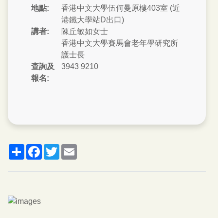
地點:
香港中文大學伍何曼原樓403室 (近
港鐵大學站D出口)
講者:
陳丘敏如女士
香港中文大學賽馬會老年學研究所
護士長
查詢及
3943 9210
報名:
分
脸
推
郵
享
书
特
箱