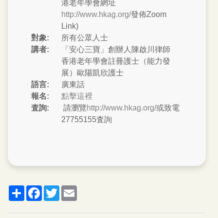
港老年學會網址
http://www.hkag.org/
發佈Zoom
Link)
對象:
所有公眾人士
講者:
「安心三寶」創辦人陳啟川律師
香港老年學會註冊護士（能力發
展）歐陽凱欣護士
語言:
廣東話
報名:
點擊這裡
査詢:
請瀏覽
http://www.hkag.org/
或致電
27755155査詢
分
脸
推
郵
享
书
特
箱