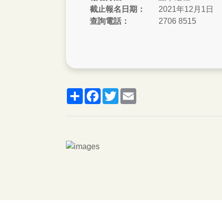
截止報名日期：
2021年12月1日
查詢電話：
2706 8515
分
脸
推
郵
享
书
特
箱