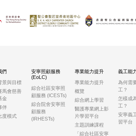
我們
安寧照顧服務
專業能力提升
義工能
(EoLC)
背景與目標
專業能力提升
為何需
綜合社區安寧照
工？
賽馬會慈善
概覽
顧服務 (ICESTs)
基金
怎樣成
綜合網上學習
綜合院舍安寧照
工？
夥伴
醫護專業網上影
顧服務
安寧義
比度模式
片學習平台
(IRHESTs)
習平台
主題訓練課程
「綜合社區安寧