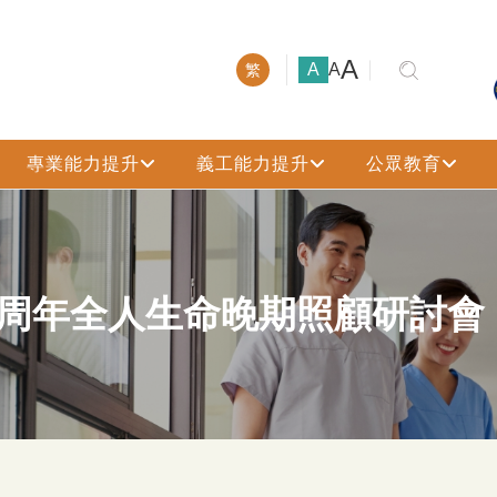
大號字體
A
小號字體
中號字體
A
A
繁
專業能力提升
義工能力提升
公眾教育
5周年全人生命晚期照顧研討會