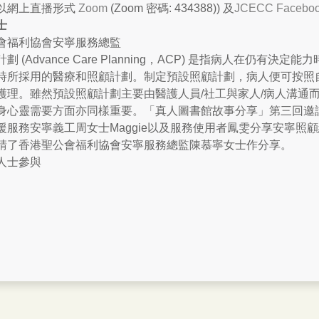
以網上直播形式
Zoom
(Zoom 密碼: 434388)) 及
JCECC Faceboo
士
會福利協會安寧服務總監
劃 (Advance Care Planning，ACP) 是指病人在仍
時所採用的醫療和照顧計劃。制定預設照顧計劃，病人便可按照
護理。雖然預設照顧計劃主要由醫護人員/社工與家人/病人溝通
身心靈需要方面亦同樣重要。「真人圖書館故事分享」第三回邀
援服務安寧義工周女士Maggie以及服務使用者鳳雯分享安寧照
請了香港聖公會福利協會安寧服務總監陳慕寧女士作分享。
人士參與