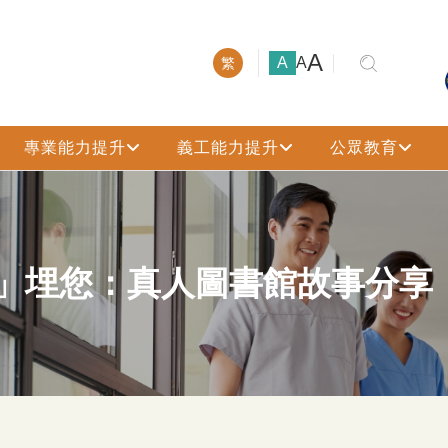
大號字體
A
小號字體
中號字體
A
A
繁
專業能力提升
義工能力提升
公眾教育
」埋您：真人圖書館故事分享