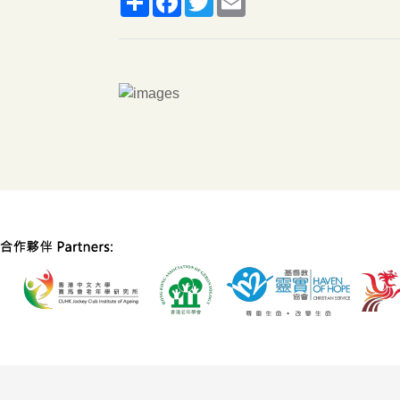
享
书
特
箱