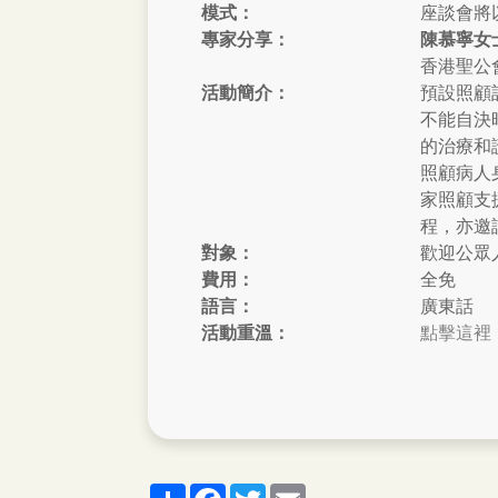
模式：
座談會將
專家分享：
陳慕寧女
香港聖公
活動簡介：
預設照顧計
不能自決
的治療和
照顧病人
家照顧支
程，亦邀
對象：
歡迎公眾
費用：
全免
語言：
廣東話
活動重溫：
點擊這裡
分
脸
推
郵