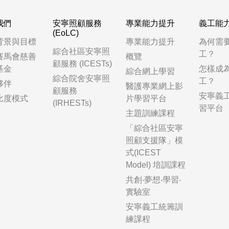
我們
安寧照顧服務
專業能力提升
義工能
(EoLC)
背景與目標
專業能力提升
為何需
綜合社區安寧照
工？
賽馬會慈善
概覽
顧服務 (ICESTs)
基金
怎樣成
綜合網上學習
綜合院舍安寧照
工？
夥伴
醫護專業網上影
顧服務
安寧義
比度模式
片學習平台
(IRHESTs)
習平台
主題訓練課程
「綜合社區安寧
照顧支援隊」模
式(ICEST
Model) 培訓課程
共創‧夢想‧學習‧
實驗室
安寧義工統籌訓
練課程