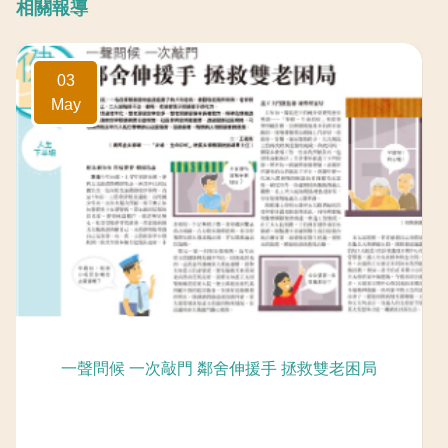
相關報導
03
May
一聲問候 一次敲門 鄰舍伸援手 拯救雙老困局