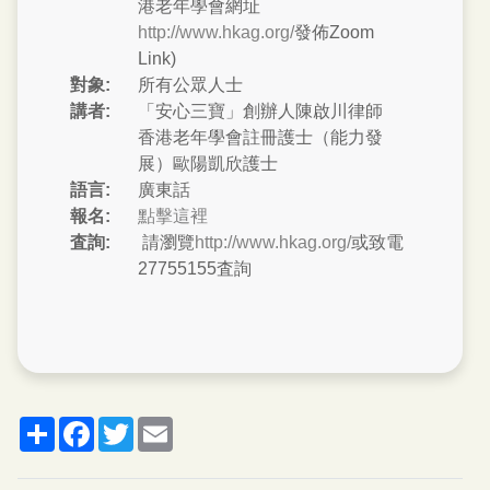
港老年學會網址
http://www.hkag.org/
發佈Zoom
Link)
對象:
所有公眾人士
講者:
「安心三寶」創辦人陳啟川律師
香港老年學會註冊護士（能力發
展）歐陽凱欣護士
語言:
廣東話
報名:
點擊這裡
査詢:
請瀏覽
http://www.hkag.org/
或致電
27755155査詢
分
脸
推
郵
享
书
特
箱