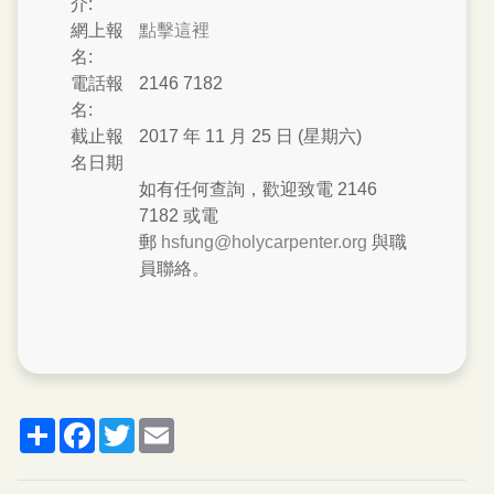
介:
網上報
點擊這裡
名:
電話報
2146 7182
名:
截止報
2017 年 11 月 25 日 (星期六)
名日期
如有任何查詢，歡迎致電 2146
7182 或電
郵
hsfung@holycarpenter.org
與職
員聯絡。
分
脸
推
郵
享
书
特
箱