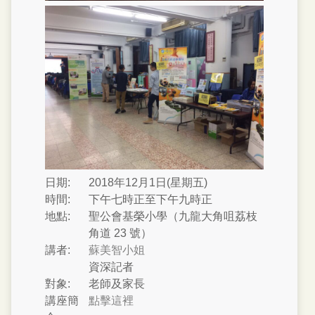
日期:
2018年12月1日(星期五)
時間:
下午七時正至下午九時正
地點:
聖公會基榮小學（九龍大角咀荔枝
角道 23 號）
講者:
蘇美智小姐
資深記者
對象:
老師及家長
講座簡
點擊這裡