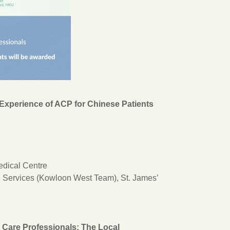
 Experience of ACP for Chinese Patients
edical Centre
 Services (Kowloon West Team), St. James’
Care Professionals: The Local