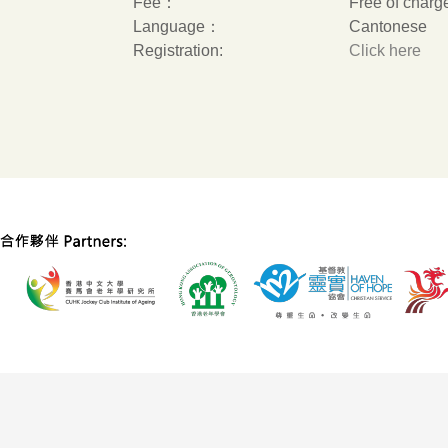
Fee：
Free of charg
Language：
Cantonese
Registration:
Click here