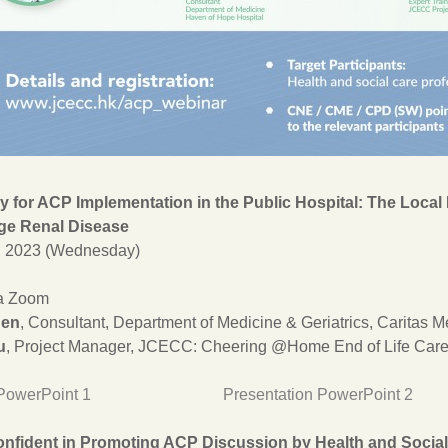
y for ACP Implementation in the Public Hospital: The Local
age Renal Disease
 2023 (Wednesday)
a Zoom
uen
, Consultant, Department of Medicine & Geriatrics, Caritas M
u
, Project Manager, JCECC: Cheering @Home End of Life Care
PowerPoint 1
Presentation PowerPoint 2
fident in Promoting ACP Discussion by Health and Social 