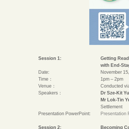
Session 1:
Getting Read
with End-St
Date:
November 15,
Time：
1pm – 2pm
Venue：
Conducted vi
Speakers：
Dr Sze-Kit Y
Mr Lok-Tin Y
Settlement
Presentation PowerPoint:
Presentation 
Session 2:
Becoming Con