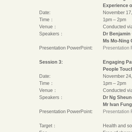
Experience o
Date:
November 17,
Time：
1pm – 2pm
Venue：
Conducted vi
Speakers：
Dr Benjamin
Ms Mo-Ning 
Presentation PowerPoint:
Presentation 
Session 3:
Engaging Pat
People Touc
Date:
November 24,
Time：
1pm – 2pm
Venue：
Conducted vi
Speakers：
Dr Ng Sheun
Mr Ivan Fung
Presentation PowerPoint:
Presentation 
Target：
Health and so