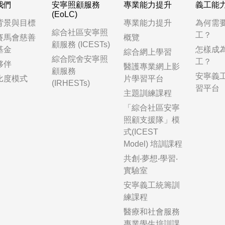
我們
安寧照顧服務
專業能力提升
義工能
(EoLC)
背景與目標
專業能力提升
為何需
綜合社區安寧照
工？
賽馬會慈善
概覽
顧服務 (ICESTs)
基金
怎樣成
綜合網上學習
綜合院舍安寧照
工？
夥伴
醫護專業網上影
顧服務
安寧義
比度模式
片學習平台
(IRHESTs)
習平台
主題訓練課程
「綜合社區安寧
照顧支援隊」模
式(ICEST
Model) 培訓課程
共創‧夢想‧學習‧
實驗室
安寧義工統籌訓
練課程
醫療和社會服務
專業學生培訓課