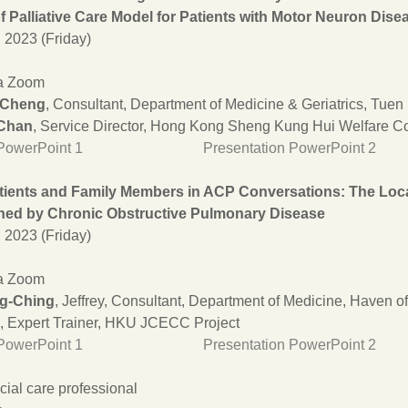
f Palliative Care Model for Patients with Motor Neuron Dise
 2023 (Friday)
a Zoom
 Cheng
, Consultant, Department of Medicine & Geriatrics, Tuen
Chan
, Service Director, Hong Kong Sheng Kung Hui Welfare Co
PowerPoint 1
Presentation PowerPoint 2
ients and Family Members in ACP Conversations: The Local
hed by Chronic Obstructive Pulmonary Disease
 2023 (Friday)
a Zoom
g-Ching
, Jeffrey, Consultant, Department of Medicine, Haven o
, Expert Trainer, HKU JCECC Project
PowerPoint 1
Presentation PowerPoint 2
cial care professional