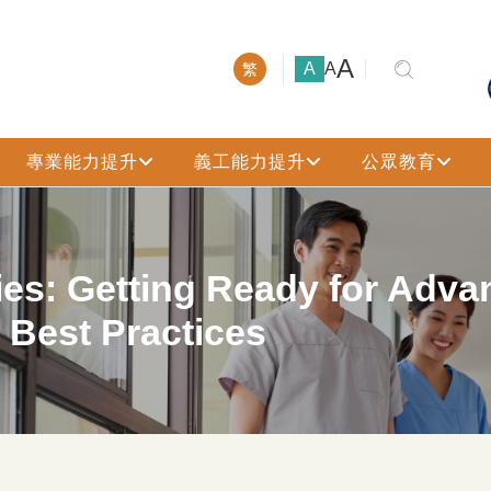
大號字體
A
小號字體
中號字體
A
A
繁
專業能力提升
義工能力提升
公眾教育
es: Getting Ready for Adva
e Best Practices