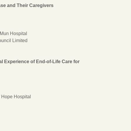
ase and Their Caregivers
 Mun Hospital
uncil Limited
 Experience of End-of-Life Care for
f Hope Hospital